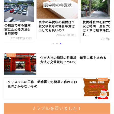
喪中の年賀状の範囲は？
枚岡神社の初詣の混
草寺の初詣で車を駐車
叔父や叔母の場合年賀は
況と時間 屋台の規
に確実に止める方法と
出しても良いの？
は？車は駐車場に止
雑する時間帯
れ...
2017年11月11日
2017年12月25日
2017年1
住吉大社の初詣の駐車場 確実に車を止める
方法と交通規制について
クリスマスの工作 幼稚園でも簡単に作れるお
金のかからないもの
ミラブルを買いました！