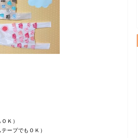
】
もＯＫ）
ムテープでもＯＫ）