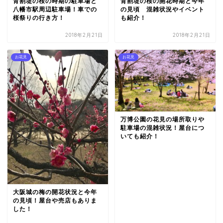
背割堤の桜の時期の駐車場と
背割堤の桜の開花時期と今年
八幡市駅周辺駐車場！車での
の見頃 混雑状況やイベント
桜祭りの行き方！
も紹介！
2018年2月21日
2018年2月21日
お花見
お花見
万博公園の花見の場所取りや
駐車場の混雑状況！屋台につ
いても紹介！
大阪城の梅の開花状況と今年
の見頃！屋台や売店もありま
した！