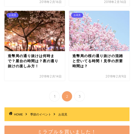
2018年2月16日
2018年2月16日
お花見
お花見
造幣局の通り抜けは何時ま
造幣局の桜の通り抜けの混雑
で？屋台の時間は？夜の通り
と空いてる時間！見学の所要
抜けの楽しみ方！
時間は？
2018年2月14日
2018年2月9日
1
2
3
HOME
季節のイベント
お花見
ミラブルを買いました！