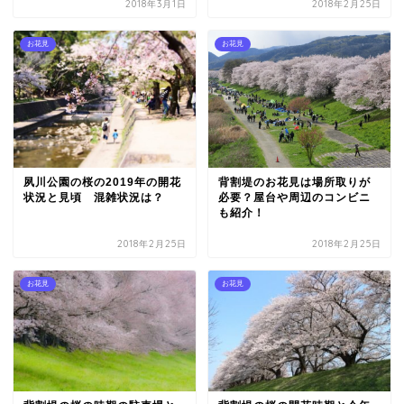
2018年3月1日
2018年2月25日
お花見
お花見
夙川公園の桜の2019年の開花
背割堤のお花見は場所取りが
状況と見頃 混雑状況は？
必要？屋台や周辺のコンビニ
も紹介！
2018年2月25日
2018年2月25日
お花見
お花見