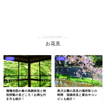
― CATEGORY ―
お花見
お花見
お花見
瑠璃光院の春の混雑状況と特
夙川公園の花見の場所取りの
別拝観の見どころ！お得な行
時間 混雑状況と屋台やコン
き方も紹介！
ビニも紹介！