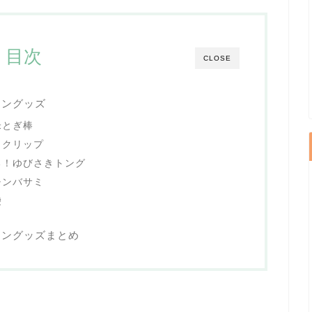
目次
CLOSE
チングッズ
米とぎ棒
タクリップ
る！ゆびさきトング
チンバサミ
袋
チングッズまとめ