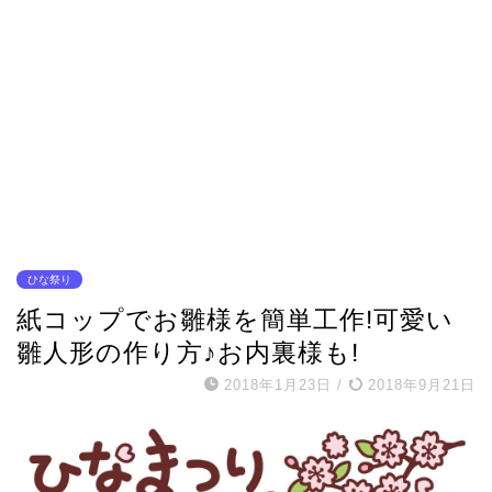
ひな祭り
紙コップでお雛様を簡単工作!可愛い
雛人形の作り方♪お内裏様も!
2018年1月23日
/
2018年9月21日