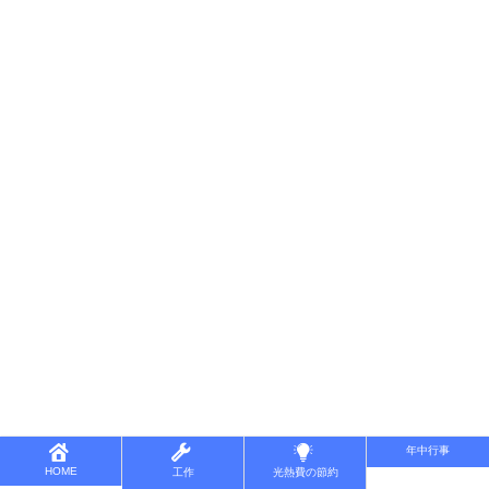
年中行事
HOME
工作
光熱費の節約