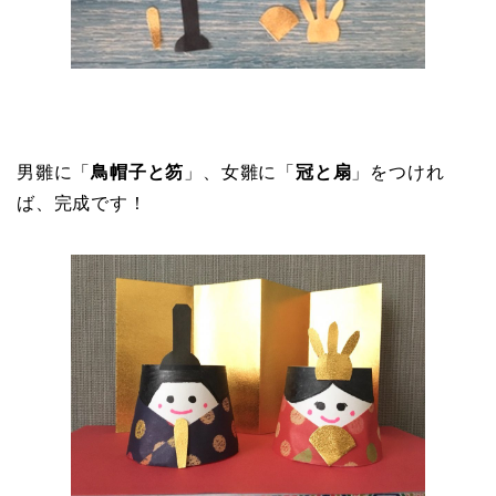
男雛に「
鳥帽子と笏
」、女雛に「
冠と扇
」をつけれ
ば、完成です！