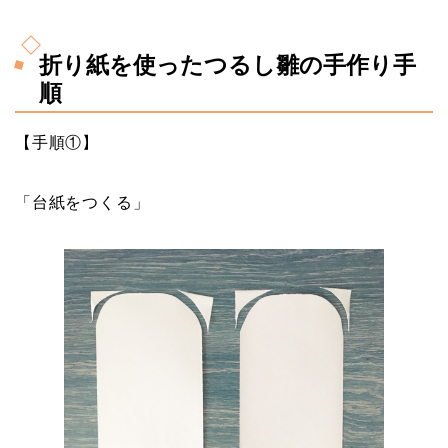
折り紙を使ったつるし雛の手作り手
順
【手順①】
「台紙をつくる」