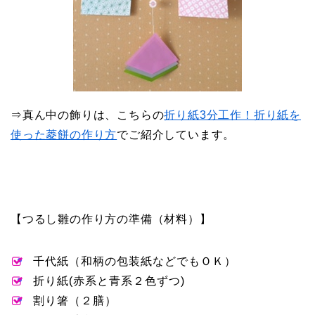
⇒真ん中の飾りは、こちらの
折り紙3分工作！折り紙を
使った菱餅の作り方
でご紹介しています。
【つるし雛の作り方の準備（材料）】
千代紙（和柄の包装紙などでもＯＫ）
折り紙(赤系と青系２色ずつ)
割り箸（２膳）