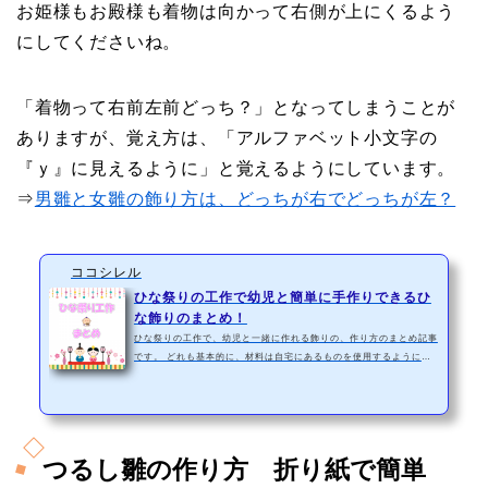
お姫様もお殿様も着物は向かって右側が上にくるよう
にしてくださいね。
「着物って右前左前どっち？」となってしまうことが
ありますが、覚え方は、「アルファベット小文字の
『ｙ』に見えるように」と覚えるようにしています。
⇒
男雛と女雛の飾り方は、どっちが右でどっちが左？
ココシレル
ひな祭りの工作で幼児と簡単に手作りできるひ
な飾りのまとめ！
ひな祭りの工作で、幼児と一緒に作れる飾りの、作り方のまとめ記事
です。 どれも基本的に、材料は自宅にあるものを使用するようにし
ているので、材料を買い足す必要はほとんどないと思います。もし、
買い足すとしても全て100均のものなので、費用をできるだけ安く抑
えるようにしています。 「幼稚園や保育園で、ひな祭りの製作は何
にしようかなぁ」と悩んでいる先生や、「自宅で、ひな祭りの工作を
したいけど、ゆっくり時間を取れない」というママさんやパパさん、
つるし雛の作り方 折り紙で簡単
そんな方のお役に立てるかもしれない、ひな祭りの手作り工作…