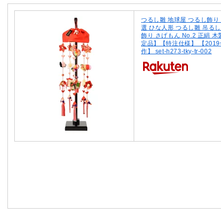
つるし雛 地球屋 つるし飾り
選 ひな人形 つるし雛 吊る
飾り さげもん No.2 正絹 
定品】【特注仕様】 【201
作】 set-h273-tky-tr-002