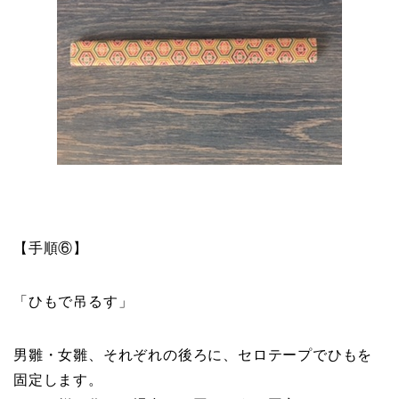
【手順⑥】
「ひもで吊るす」
男雛・女雛、それぞれの後ろに、セロテープでひもを
固定します。