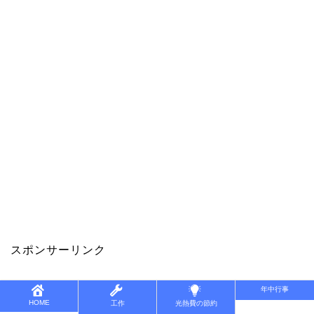
スポンサーリンク
年中行事
HOME
工作
光熱費の節約