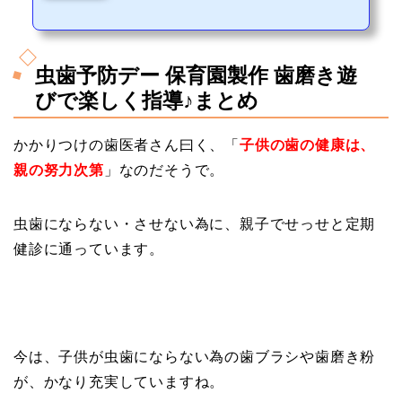
プラネタリウム工作！アレンジすれば夏休みの宿題にも！紙コップを
スマホのライトに重ねるだけの、簡単工作です。一般的に紹介され
る、黒い絵の具を塗ったり、ラッカースプレーなどの黒いペンキは使
っていません。 面倒な工程を省くために、黒いガムテープを貼るだ
虫歯予防デー 保育園製作 歯磨き遊
けで作ったプラネタリウムです！ 夏休の自由研究や、キャン…
びで楽しく指導♪まとめ
かかりつけの歯医者さん曰く、「
子供の歯の健康は、
親の努力次第
」なのだそうで。
虫歯にならない・させない為に、親子でせっせと定期
健診に通っています。
今は、子供が虫歯にならない為の歯ブラシや歯磨き粉
が、かなり充実していますね。