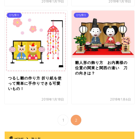
2018年1月19日
2018年1月18日
ひな祭り
ひな祭り
雛人形の飾り方 お内裏様の
位置の関東と関西の違い 刀
の向きは？
つるし雛の作り方 折り紙を使
って簡単に手作りできる可愛
いもの！
2018年1月18日
2018年1月6日
1
2
HOME
雛人形