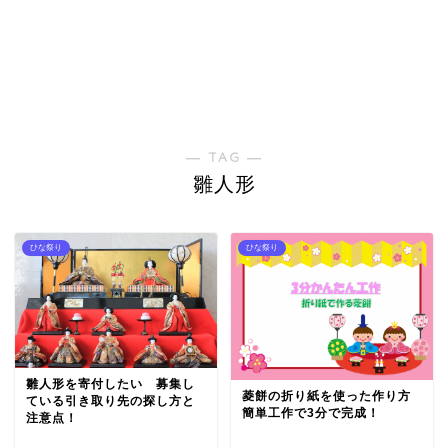
― TAG ―
雛人形
ひな祭り
ひな祭り
雛人形を寄付したい 募集し
菱餅の折り紙を使った作り方
ている引き取り先の探し方と
簡単工作で3分で完成！
注意点！