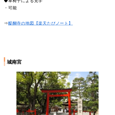
◆車椅子による見学
・可能
⇒
醍醐寺の地図【楽天たびノート】
城南宮