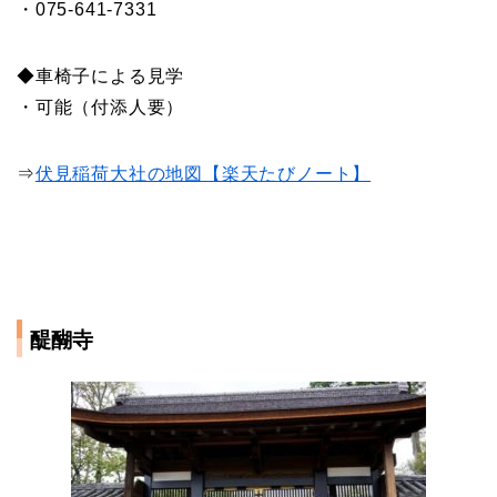
・075-641-7331
◆車椅子による見学
・可能（付添人要）
⇒
伏見稲荷大社の地図【楽天たびノート】
醍醐寺