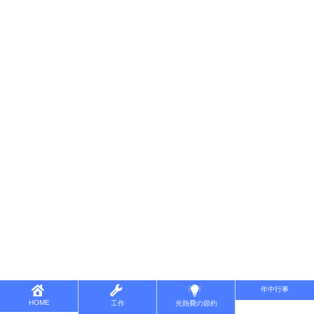
年中行事
HOME
工作
光熱費の節約