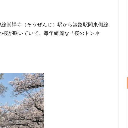
都線崇禅寺（そうぜんじ）駅から淡路駅間東側線
0本の桜が咲いていて、毎年綺麗な「桜のトンネ
。