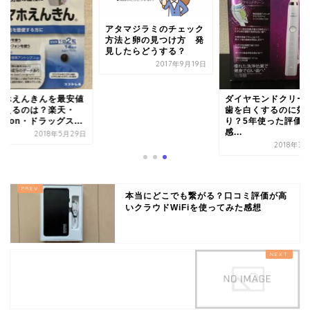
アタマジラミのチェック
方法と卵の見つけ方 発
見したらどうする？
2017年9月19日
マホえんきんを最安値
ダイヤモンドクリー
買えるのは？楽天・
歯を白くするのに効
azon・ドラッグス...
り？5年使った評価
感...
2018年5月29日
2018年3
本当にどこでも繋がる？口コミ評価が高
いクラウドWiFiを使ってみた感想