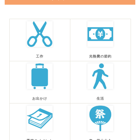
工作
光熱費の節約
お出かけ
生活