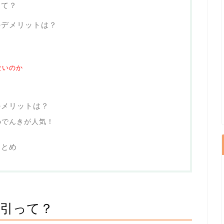
って？
のデメリットは？
ないのか
のメリットは？
pでんきが人気！
まとめ
引って？