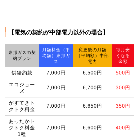
【電気の契約が中部電力以外の場合】
月額料金（平
変更後の月額
毎月安
東邦ガスの契
均額）東邦ガ
（平均額）中部
くなる
約プラン
ス
電力
金額
供給約款
7,000円
6,500円
500円
エコジョー
7,000円
6,700円
300円
ズ
がすてきト
7,000円
6,650円
350円
クトク料金
あったかト
クトク料金
7,000円
6,600円
400円
1種