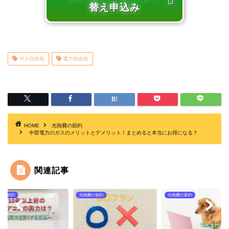
替え申込み
ガス自由化
電力自由化
HOME
光熱費の節約
中部電力のガスのメリットとデメリット！まとめると本当にお得になる？
関連記事
費の節約
光熱費の節約
光熱費の節約