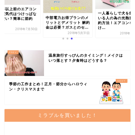
０年以上前のエアコン
一人暮らしで犬を飼
も電気代はつけっぱな
中部電力お得プランのメ
いる人の為の光熱費
が安い？簡単に節約
リットとデメリット 解約
約方法！エアコンを
.
金は必要？ガスとのセ...
け...
2018年7月30日
2018年5月31日
2018年6
温泉旅行すっぴんのタイミング！メイクは
いつ落とす？夕食時はどうする？
季節の工作まとめ！正月・節分からハロウィ
ン・クリスマスまで
ミラブルを買いました！