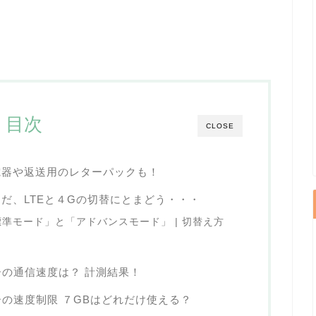
目次
CLOSE
 充電器や返送用のレターパックも！
だ、LTEと４Gの切替にとまどう・・・
準モード」と「アドバンスモード」 | 切替え方
ーの通信速度は？ 計測結果！
ーの速度制限 ７GBはどれだけ使える？