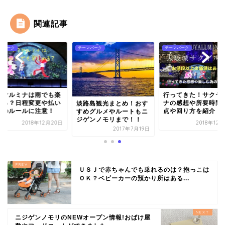
関連記事
マパーク
テーマパーク
テーマパーク
クヤルミナは雨でも楽
行ってきた！サクヤ
める？日程変更や払い
ナの感想や所要時間 
淡路島観光まとめ！おす
しのルールに注意！
点や回り方を紹介！
すめグルメやルートもニ
ジゲンノモリまで！！
2018年12月20日
2018年12
2017年7月19日
ＵＳＪで赤ちゃんでも乗れるのは？抱っこは
ＯＫ？ベビーカーの預かり所はある...
ニジゲンノモリのNEWオープン情報!おばけ屋