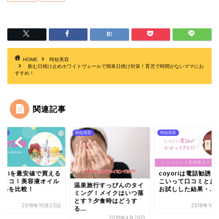
HOME
時短美容
飲む日焼け止めホワイトヴェールで簡単日焼け対策！育児で時間がないママにお
すすめ！
関連記事
美容
時短美容
時短美容
yoriを最安値で買える
coyoriは電話勧誘
はココ！美容液オイル
こいって口コミとお
温泉旅行すっぴんのタイ
価格を比較！
お試しした結果・...
ミング！メイクはいつ落
とす？夕食時はどうす
2018年10月23日
2018年10
る...
2018年4月20日