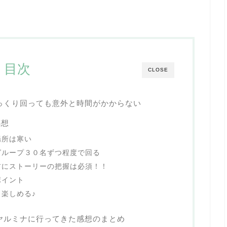
目次
CLOSE
っくり回っても意外と時間がかからない
感想
場所は寒い
グループ３０名ずつ程度で回る
前にストーリーの把握は必須！！
ポイント
楽しめる♪
ヤルミナに行ってきた感想のまとめ