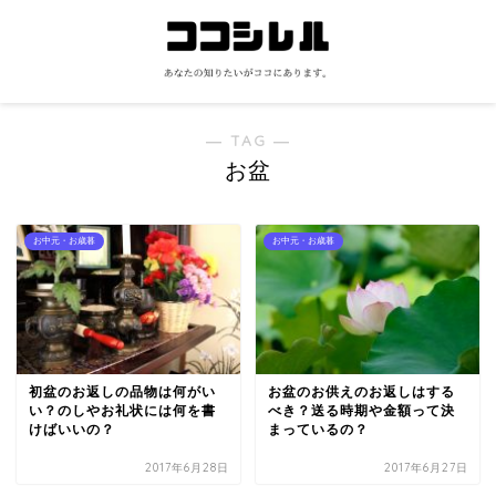
― TAG ―
お盆
お中元・お歳暮
お中元・お歳暮
初盆のお返しの品物は何がい
お盆のお供えのお返しはする
い？のしやお礼状には何を書
べき？送る時期や金額って決
けばいいの？
まっているの？
2017年6月28日
2017年6月27日